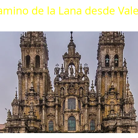
amino de la Lana desde Val
ia
Etapas
Alojamientos
Descargas
Contacto
Blog