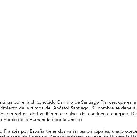
continúa por el archiconocido Camino de Santiago Francés, que es la 
brimiento de la tumba del Apóstol Santiago. Su nombre se debe a 
os peregrinos de los diferentes países del continente europeo. 
trimonio de la Humanidad por la Unesco.
no Francés por España tiene dos variantes principales, una proced
 del puerto de Somport. Ambas variantes se unen en Puente la Rei