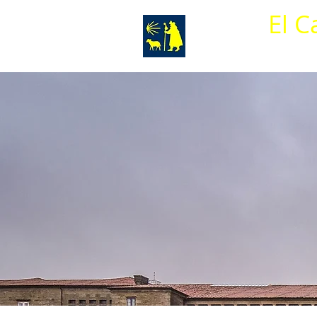
El C
Inicio
Histor