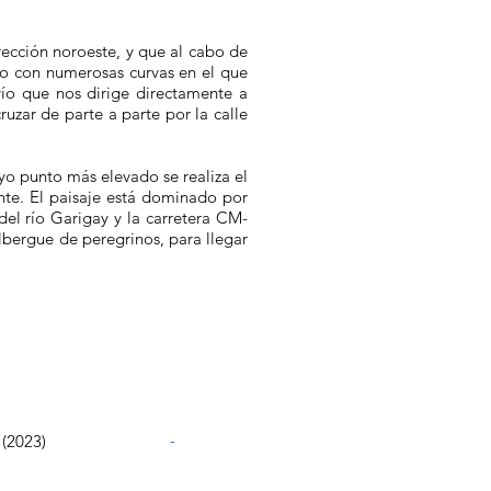
rección noroeste, y que al cabo de
ho con numerosas curvas en el que
ío que nos dirige directamente a
uzar de parte a parte por la calle
uyo punto más elevado se realiza el
ente. El paisaje está dominado por
del río Garigay y la carretera CM-
albergue de peregrinos, para llegar
lación
Sitio web
 (2023)
-