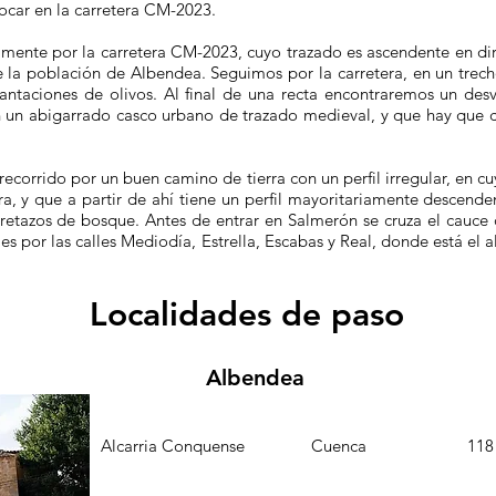
car en la carretera CM-2023.
amente por la carretera CM-2023, cuyo trazado es ascendente en di
e la población de Albendea. Seguimos por la carretera, en un trec
ntaciones de olivos. Al final de una recta encontraremos un desv
 un abigarrado casco urbano de trazado medieval, y que hay que cr
recorrido por un buen camino de tierra con un perfil irregular, en c
a, y que a partir de ahí tiene un perfil mayoritariamente descend
 retazos de bosque. Antes de entrar en Salmerón se cruza el cauce 
 es por las calles Mediodía, Estrella, Escabas y Real, donde está el 
Localidades de paso
Albendea
Comarca
Provincia
Pob
Alcarria Conquense
Cuenca
118