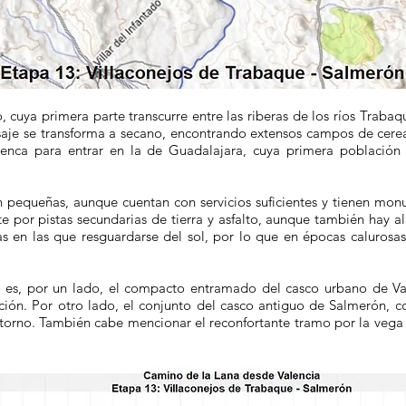
o, cuya primera parte transcurre entre las riberas de los ríos Tra
saje se transforma a secano, encontrando extensos campos de cereale
uenca para entrar en la de Guadalajara, cuya primera població
 pequeñas, aunque cuentan con servicios suficientes y tienen monu
te por pistas secundarias de tierra y asfalto, aunque también hay a
s en las que resguardarse del sol, por lo que en épocas calurosa
 es, por un lado, el compacto entramado del casco urbano de Vald
ión. Por otro lado, el conjunto del casco antiguo de Salmerón, co
entorno. También cabe mencionar el reconfortante tramo por la vega d