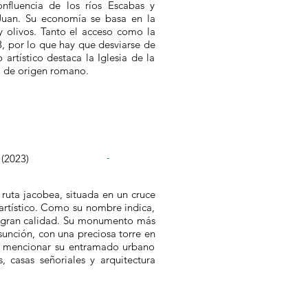
nfluencia de los ríos Escabas y
 Juan. Su economía se basa en la
 y olivos. Tanto el acceso como la
, por lo que hay que desviarse de
 artístico destaca la Iglesia de la
, de origen romano.
lación
Sitio web
-
 (2023)
 ruta jacobea, situada en un cruce
artístico. Como su nombre indica,
e gran calidad. Su monumento más
sunción, con una preciosa torre en
e mencionar su entramado urbano
, casas señoriales y arquitectura